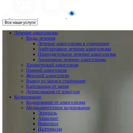
Все наши услуги
Лечение алкоголизма
Виды лечения
Лечение алкоголизма в стационаре
Амбулаторное лечение алкоголизма
Принудительное лечение алкоголизма
Анонимное лечение алкоголизма
Хронический алкоголизм
Пивной алкоголизм
Женский алкоголизм
Вывод из запоя в стационаре
Капельница от запоя
Детоксикация от алкоголя
Кодирование
Кодирование от алкоголизма
Медикаментозное кодирование
Эспераль
Аквилонг
Вивитрол
Налтрексон