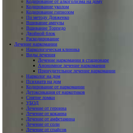
Кодирование от алкоголизма на дому
Кодирование уколом
Кодирование гипнозом
По методу Довженко
Вшивание ампулы
Вшивание Торпедо
Двойной блок
Раскодирование
Лечение наркомании
Наркологическая клиника
Виды лечения
Лечение наркомании в стационаре
Анонимное лечение наркомании
Принудительное лечение наркомании
Нарколог на дом
Психиатр на дом
Кодирование от наркомании
Детоксикация от наркотиков
Снятие ломки
УБОД
Лечение от героина
Лечение от кокаина
Лечение от амфетамина
Лечение от соли
Лечение от спайсов