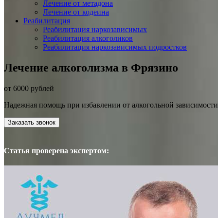
Лечение от метадона
Лечение от кодеина
Реабилитация
Реабилитация наркозависимых
Реабилитация алкоголиков
Реабилитация наркозависимых подростков
Лечение алкоголизма в Фрязино
от 6000 рублей
Надежная помощь при избавлении от алкогольной зависимости:
Заказать звонок
Статья проверена экспертом: