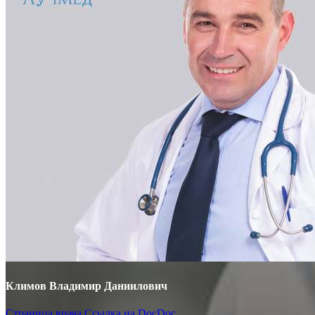
Климов Владимир Даниилович
Страница врача
Ссылка на DocDoc