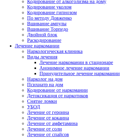
Кодирование от алкоголизма на дому
Кодирование уколом
Кодирование гипнозом
По методу Довженко
Вшивание ампулы
Вшивание Торпедо
Двойной блок
Раскодирование
Лечение наркомании
Наркологическая клиника
Виды лечения
Лечение наркомании в стационаре
Анонимное лечение наркомании
Принудительное лечение наркомании
Нарколог на дом
Психиатр на дом
Кодирование от наркомании
Детоксикация от наркотиков
Снятие ломки
УБОД
Лечение от героина
Лечение от кокаина
Лечение от амфетамина
Лечение от соли
Лечение от спайсов